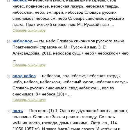
небеса
— небесный купол, надзвездные сферы, свод
53
небес, поднебесье, небесная лазурь, небесная твердь,
небосклон, небо, эмпирей, небосвод Словарь русских
синонимов. небеса см. небо Словарь синонимов русского
языка. Практический справочник. М.: Русский язык …
Словарь синонимов
небосвод
— см. небо Словарь синонимов русского языка.
54
Практический справочник. М.: Русский язык. З. Е.
Александрова. 2011. небосвод сущ. • небо • небосклон • неб
…
Словарь синонимов
свод небес
— небосвод, поднебесье, небесная твердь,
55
небо, небеса, небосклон, небесный купол, небесная лазурь
Словарь русских синонимов. свод небес сущ., кол во
синонимов: 8 • небеса (10) • …
Словарь синонимов
полъ
— Пол полъ (1) 1. Одна из двух частей чего л. целого,
56
половина. Ставъ же Закхеи рече къ господу: Се полъ
имѣния моего, господи, дамь нищиимъ. Остр. ев., 114
(1056 1057 гг.). И закла (мать) сына своего. И испѣкши и,