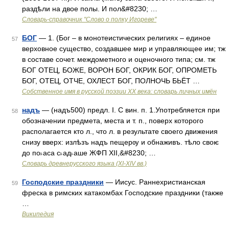
раздѣли на двое полы. И пол&#8230; …
Словарь-справочник "Слово о полку Игореве"
БОГ
— 1. (Бог – в монотеистических религиях – единое
57
верховное существо, создавшее мир и управляющее им; тж
в составе сочет. междометного и оценочного типа; см. тж
БОГ ОТЕЦ, БОЖЕ, ВОРОН БОГ, ОКРИК БОГ, ОПРОМЕТЬ
БОГ, ОТЕЦ, ОТЧЕ, ОХЛЕСТ БОГ, ПОЛНОЧЬ БЬЁТ …
Собственное имя в русской поэзии XX века: словарь личных имён
надъ
— (надъ500) предл. I. С вин. п. 1.Употребляется при
58
обозначении предмета, места и т. п., поверх которого
располагается кто л., что л. в результате своего движения
снизу вверх: излѣзъ надъ пещерѹ и обнаживъ. тѣло своѥ
до по˫аса с˫ад˫аше ЖФП XII,&#8230; …
Словарь древнерусского языка (XI-XIV вв.)
Господские праздники
— Иисус. Раннехристианская
59
фреска в римских катакомбах Господские праздники (также
…
Википедия