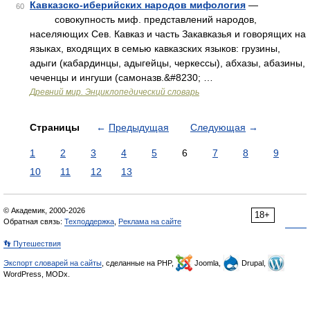
Кавказско-иберийских народов мифология
—
60
совокупность миф. представлений народов,
населяющих Сев. Кавказ и часть Закавказья и говорящих на
языках, входящих в семью кавказских языков: грузины,
адыги (кабардинцы, адыгейцы, черкессы), абхазы, абазины,
чеченцы и ингуши (самоназв.&#8230; …
Древний мир. Энциклопедический словарь
Страницы
←
Предыдущая
Следующая
→
1
2
3
4
5
6
7
8
9
10
11
12
13
© Академик, 2000-2026
18+
Обратная связь:
Техподдержка
,
Реклама на сайте
👣 Путешествия
Экспорт словарей на сайты
, сделанные на PHP,
Joomla,
Drupal,
WordPress, MODx.